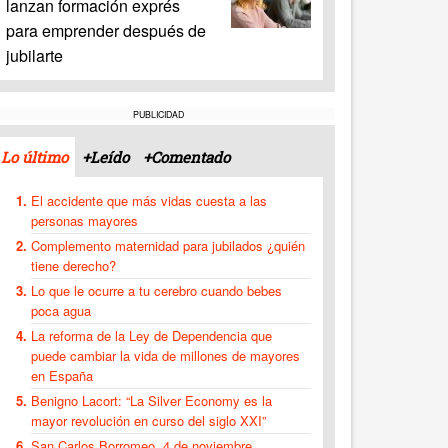
lanzan formación exprés
para emprender después de
jubilarte
PUBLICIDAD
Lo último
+Leído
+Comentado
El accidente que más vidas cuesta a las
personas mayores
Complemento maternidad para jubilados ¿quién
tiene derecho?
Lo que le ocurre a tu cerebro cuando bebes
poca agua
La reforma de la Ley de Dependencia que
puede cambiar la vida de millones de mayores
en España
Benigno Lacort: “La Silver Economy es la
mayor revolución en curso del siglo XXI”
San Carlos Borromeo, 4 de noviembre