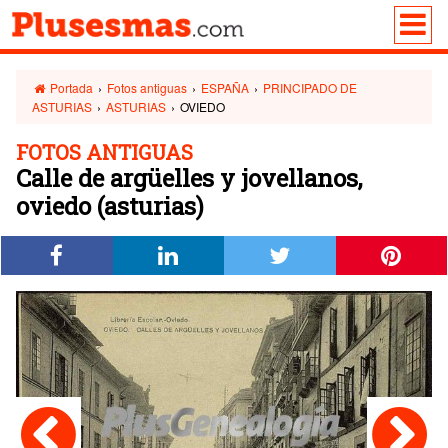
Portada
›
Fotos antiguas
›
ESPAÑA
›
PRINCIPADO DE
ASTURIAS
›
ASTURIAS
›
OVIEDO
FOTOS ANTIGUAS
Calle de argüelles y jovellanos,
oviedo (asturias)