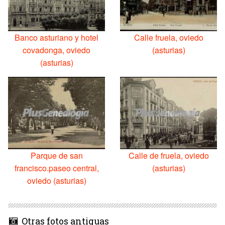
Banco asturiano y hotel
Calle fruela, oviedo
covadonga, oviedo
(asturias)
(asturias)
Parque de san
Calle de fruela, oviedo
francisco.paseo central,
(asturias)
oviedo (asturias)
Otras fotos antiguas