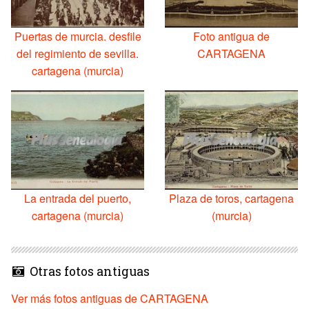
Puertas de murcia. desfile
Foto antigua de
del regimiento de sevilla.
CARTAGENA
cartagena (murcia)
La entrada del puerto,
Plaza de toros, cartagena
cartagena (murcia)
(murcia)
Otras fotos antiguas
Ver más fotos antiguas de CARTAGENA