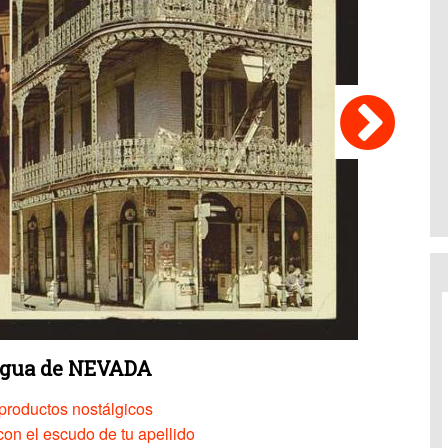
tigua de NEVADA
productos nostálgicos
on el escudo de tu apellido