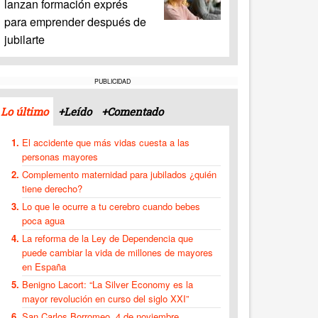
lanzan formación exprés
para emprender después de
jubilarte
PUBLICIDAD
Lo último
+Leído
+Comentado
El accidente que más vidas cuesta a las
personas mayores
Complemento maternidad para jubilados ¿quién
tiene derecho?
Lo que le ocurre a tu cerebro cuando bebes
poca agua
La reforma de la Ley de Dependencia que
puede cambiar la vida de millones de mayores
en España
Benigno Lacort: “La Silver Economy es la
mayor revolución en curso del siglo XXI”
San Carlos Borromeo, 4 de noviembre