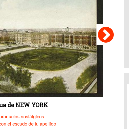
gua de NEW YORK
productos nostálgicos
on el escudo de tu apellido