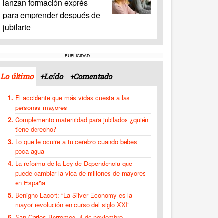
lanzan formación exprés
para emprender después de
jubilarte
PUBLICIDAD
Lo último
+Leído
+Comentado
El accidente que más vidas cuesta a las
personas mayores
Complemento maternidad para jubilados ¿quién
tiene derecho?
Lo que le ocurre a tu cerebro cuando bebes
poca agua
La reforma de la Ley de Dependencia que
puede cambiar la vida de millones de mayores
en España
Benigno Lacort: “La Silver Economy es la
mayor revolución en curso del siglo XXI”
San Carlos Borromeo, 4 de noviembre