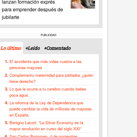
lanzan formación exprés
para emprender después de
jubilarte
PUBLICIDAD
Lo último
+Leído
+Comentado
El accidente que más vidas cuesta a las
personas mayores
Complemento maternidad para jubilados ¿quién
tiene derecho?
Lo que le ocurre a tu cerebro cuando bebes
poca agua
La reforma de la Ley de Dependencia que
puede cambiar la vida de millones de mayores
en España
Benigno Lacort: “La Silver Economy es la
mayor revolución en curso del siglo XXI”
San Carlos Borromeo, 4 de noviembre