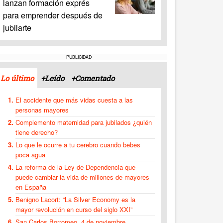
lanzan formación exprés
para emprender después de
jubilarte
PUBLICIDAD
Lo último
+Leído
+Comentado
El accidente que más vidas cuesta a las
personas mayores
Complemento maternidad para jubilados ¿quién
tiene derecho?
Lo que le ocurre a tu cerebro cuando bebes
poca agua
La reforma de la Ley de Dependencia que
puede cambiar la vida de millones de mayores
en España
Benigno Lacort: “La Silver Economy es la
mayor revolución en curso del siglo XXI”
San Carlos Borromeo, 4 de noviembre