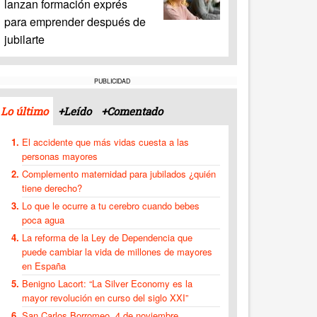
lanzan formación exprés
para emprender después de
jubilarte
PUBLICIDAD
Lo último
+Leído
+Comentado
El accidente que más vidas cuesta a las
personas mayores
Complemento maternidad para jubilados ¿quién
tiene derecho?
Lo que le ocurre a tu cerebro cuando bebes
poca agua
La reforma de la Ley de Dependencia que
puede cambiar la vida de millones de mayores
en España
Benigno Lacort: “La Silver Economy es la
mayor revolución en curso del siglo XXI”
San Carlos Borromeo, 4 de noviembre