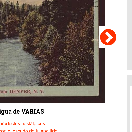
tigua de VARIAS
productos nostálgicos
on el escudo de tu apellido