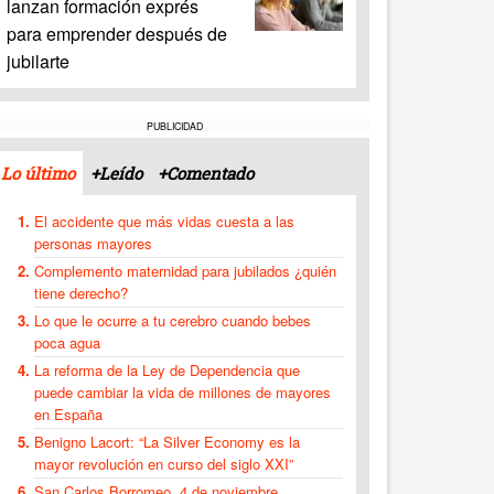
lanzan formación exprés
para emprender después de
jubilarte
PUBLICIDAD
Lo último
+Leído
+Comentado
El accidente que más vidas cuesta a las
personas mayores
Complemento maternidad para jubilados ¿quién
tiene derecho?
Lo que le ocurre a tu cerebro cuando bebes
poca agua
La reforma de la Ley de Dependencia que
puede cambiar la vida de millones de mayores
en España
Benigno Lacort: “La Silver Economy es la
mayor revolución en curso del siglo XXI”
San Carlos Borromeo, 4 de noviembre