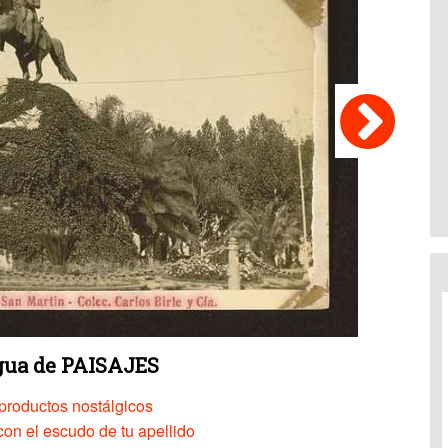
igua de PAISAJES
productos nostálgicos
on el escudo de tu apellido