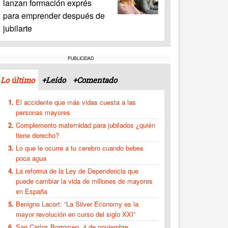
lanzan formación exprés
para emprender después de
jubilarte
PUBLICIDAD
Lo último
+Leído
+Comentado
El accidente que más vidas cuesta a las
personas mayores
Complemento maternidad para jubilados ¿quién
tiene derecho?
Lo que le ocurre a tu cerebro cuando bebes
poca agua
La reforma de la Ley de Dependencia que
puede cambiar la vida de millones de mayores
en España
Benigno Lacort: “La Silver Economy es la
mayor revolución en curso del siglo XXI”
San Carlos Borromeo, 4 de noviembre