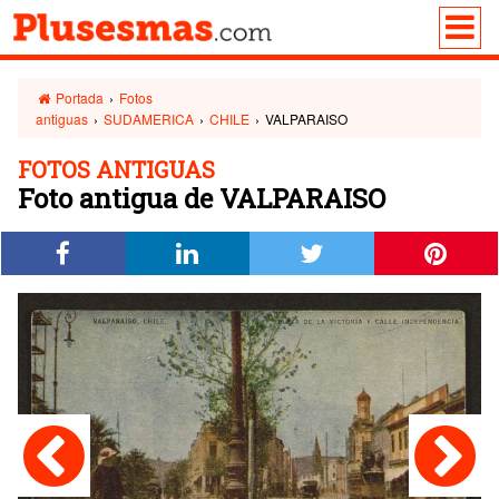
Portada
›
Fotos
antiguas
›
SUDAMERICA
›
CHILE
›
VALPARAISO
FOTOS ANTIGUAS
Foto antigua de VALPARAISO