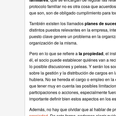
protocolo familiar no es otra cosa que acuerdo
que son, son de obligado cumplimiento para tod
También existen los llamados
planes de suce
distintos puestos relevantes en la empresa, int
puesto clave genere un problema en la organizac
organización de la misma.
Pero en lo que se refiere a
la propiedad
, el i
él, el socio puede establecer quiénes van a rec
lo posible discusiones y peleas. Y serán los s
sobre la gestión y la distribución de cargos en l
hubiera. No se hereda el cargo o empleo en la
que tener muy en cuenta las posibles limitacion
participaciones o acciones, especialmente fuera
importante definir bien estos aspectos en los e
Además, no hay que olvidar que al hablar de 
propiedad
. De esta forma, podemos elegir quié