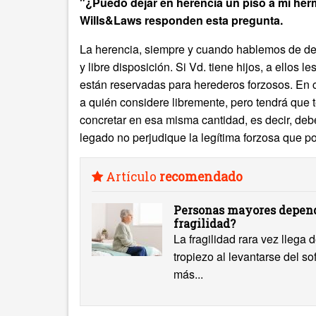
"¿Puedo dejar en herencia un piso a mi her
Wills&Laws responden esta pregunta.
La herencia, siempre y cuando hablemos de der
y libre disposición. Si Vd. tiene hijos, a ellos 
están reservadas para herederos forzosos. En cu
a quién considere libremente, pero tendrá que t
concretar en esa misma cantidad, es decir, deb
legado no perjudique la legítima forzosa que po
Artículo
recomendado
Personas mayores depend
fragilidad?
La fragilidad rara vez llega
tropiezo al levantarse del s
más...