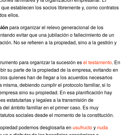
s que establecen los socios libremente y, como contratos
os ellos.
sión
para organizar el relevo generacional de los
entando evitar que una jubilación o fallecimiento de un
ión. No se refieren a la propiedad, sino a la gestión y
nstrumento para organizar la sucesión es
el testamento
. En
ibir su parte de la propiedad de la empresa, evitando en
ocios quienes han de llegar a los acuerdos necesarios
a misma, debiendo cumplir el protocolo familiar, si lo
 empresa sino su propiedad. En esa planificación hay
es estatutarias y legales a la transmisión de
 del ámbito familiar en el primer caso. Es muy
statutos sociales desde el momento de la constitución.
propiedad podemos desglosarla en
usufructo
y
nuda
n va a disfrutar de los beneficios económicos o