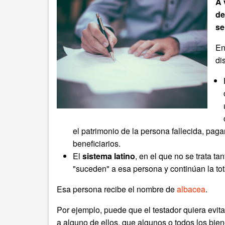
A 
de
se
En
di
el patrimonio de la persona fallecida, pagar
beneficiarios.
El
sistema latino
, en el que no se trata ta
"suceden" a esa persona y continúan la tot
Esa persona recibe el nombre de
albacea
.
Por ejemplo, puede que el testador quiera evita
a alguno de ellos, que algunos o todos los bi