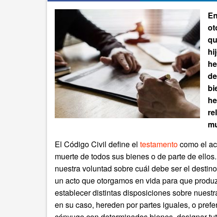
En
ot
qu
hi
he
de
bi
he
re
mu
El Código Civil define el
testamento
como el ac
muerte de todos sus bienes o de parte de ello
nuestra voluntad sobre cuál debe ser el destin
un acto que otorgamos en vida para que produzc
establecer distintas disposiciones sobre nuestr
en su caso, hereden por partes iguales, o prefe
cónyuge con determinados bienes, designar tut