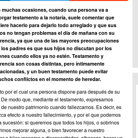
 muchas ocasiones, cuando una persona va a
orgar testamento a la notaría, suele comentar que
iere hacerlo para dejarlo todo arreglado y que sus
jos no tengan problemas el día de mañana con su
rencia, ya que una de las mayores preocupaciones
 los padres es que sus hijos no discutan por los
enes cuando ellos ya no estén. Testamento y
rencia son cosas distintas, pero íntimamente
lacionadas, y un buen testamento puede evitar
chos conflictos en el momento de heredar.
to por el cual una persona dispone para después de su
s. De modo que, mediante el testamento, expresamos
o de nuestro patrimonio cuando fallezcamos. Es decir, es
a efecto a nuestro fallecimiento, y por el que podemos
a sucesión: si queremos que todos los hijos, o sobrinos
rimos mejorar alguna, o bien favorecer a nuestro
or a hijos menores o discapacitados, albaceas, hacer un