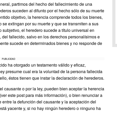
eneral, partimos del hecho del fallecimiento de una
rederos suceden al difunto por el hecho sólo de su muerte
ntido objetivo, la herencia comprende todos los bienes,
 se extingan por su muerte y que se transmiten a sus
 subjetivo, el heredero sucede a título universal en
s, del fallecido, salvo en los derechos personalísimos e
lamente sucede en determinados bienes y no responde de
PUBLICIDAD
cido ha otorgado un testamento válido y eficaz,
 ley presume cual era la voluntad de la persona fallecida
llo, éstos tienen que instar la declaración de herederos.
el causante o por la ley, pueden bien aceptar la herencia
(ver este post para más información), o bien renunciar a
e entre la defunción del causante y la aceptación del
está yacente y, si no hay ningún heredero o ninguno ha