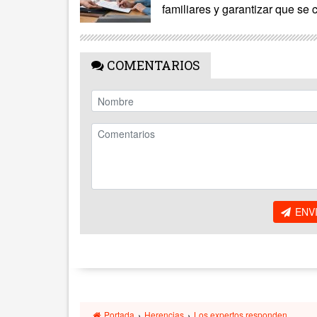
familiares y garantizar que se c
COMENTARIOS
ENV
Portada
›
Herencias
›
Los expertos responden