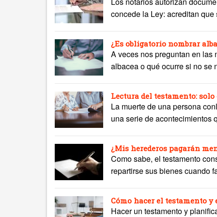
Los notarios autorizan documen
concede la Ley: acreditan que s
¿Es obligatorio nombrar alb
A veces nos preguntan en las n
albacea o qué ocurre si no se
Lectura del testamento: sol
La muerte de una persona conll
una serie de acontecimientos q
¿Mis herederos pagarán men
Como sabe, el testamento cons
repartirse sus bienes cuando fa
Cómo hacer el testamento y e
Hacer un testamento y planifica