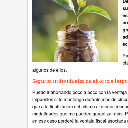
De
su
es
co
gr
ad
ec
Pa
pl
algunos de ellos.
Seguros individuales de ahorro a largo
Puedo ir ahorrando poco a poco con la ventaja 
impuestos si lo mantengo durante más de cinco
que a la finalización del mismo al menos recup
modalidades que me pueden garantizar más. Pod
en ese caso perderé la ventaja fiscal asociada