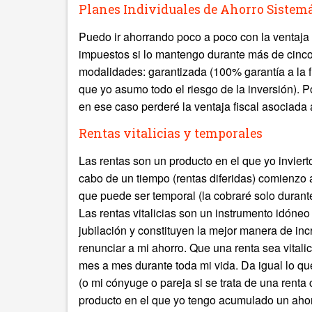
Planes Individuales de Ahorro Sistemá
Puedo ir ahorrando poco a poco con la ventaja 
impuestos si lo mantengo durante más de cinco 
modalidades: garantizada (100% garantía a la fi
que yo asumo todo el riesgo de la inversión). P
en ese caso perderé la ventaja fiscal asociada
Rentas vitalicias y temporales
Las rentas son un producto en el que yo inviert
cabo de un tiempo (rentas diferidas) comienzo 
que puede ser temporal (la cobraré solo durante 
Las rentas vitalicias son un instrumento idón
jubilación y constituyen la mejor manera de inc
renunciar a mi ahorro. Que una renta sea vitalic
mes a mes durante toda mi vida. Da igual lo que
(o mi cónyuge o pareja si se trata de una renta
producto en el que yo tengo acumulado un ahor