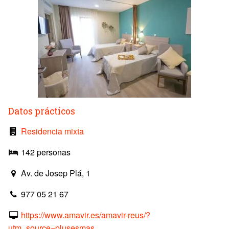
Datos prácticos
Residencia mixta
142 personas
Av. de Josep Plá, 1
977 05 21 67
https://www.amavir.es/amavir-reus/?
utm_source=plusesmas