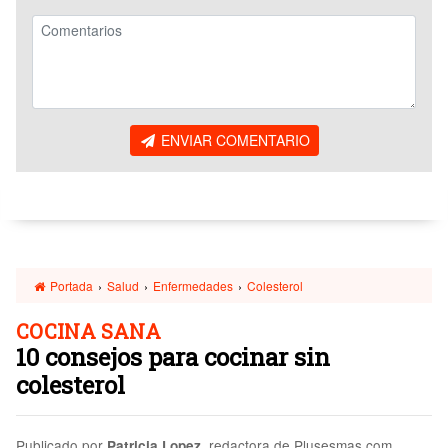
ENVIAR COMENTARIO
Portada
›
Salud
›
Enfermedades
›
Colesterol
COCINA SANA
10 consejos para cocinar sin
colesterol
Publicado por
, redactora de Plusesmas.com
Patricia Lopez