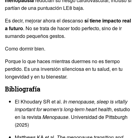
menopausia
reducían su riesgo cardiovascular, incluso si
partían de una puntuación LE8 baja.
Es decir, mejorar ahora el descanso
sí tiene impacto real
a futuro
. No se trata de hacer todo perfecto, sino de ir
sumando pequeños gestos.
Como dormir bien.
Porque lo que haces mientras duermes no es tiempo
perdido. Es una inversión silenciosa en tu salud, en tu
longevidad y en tu bienestar.
Bibliografía
El Khoudary SR et al.
In menopause, sleep is vitally
important for women's long-term heart health
, estudio
en la revista
Menopause
. Universidad de Pittsburgh
(2025)
Matthews KA et al.
The menopause transition and