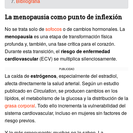
7.
Bibliografía
La menopausia como punto de inflexión
No se trata solo de
sofocos
o de cambios hormonales. La
menopausia
es una etapa de transformación física
profunda y, también, una fase crítica para el corazón.
Durante esta transición, el
riesgo de enfermedad
cardiovascular
(ECV) se multiplica silenciosamente.
PUBLICIDAD
La caída de
estrógenos
, especialmente del estradiol,
afecta directamente la salud arterial. Según un estudio
publicado en
Circulation
, se producen cambios en los
lípidos, el metabolismo de la glucosa y la distribución de la
grasa corporal
. Todo ello incrementa la vulnerabilidad del
sistema cardiovascular, incluso en mujeres sin factores de
riesgo previos.
Y lo más preocupante: muchas no lo saben. La