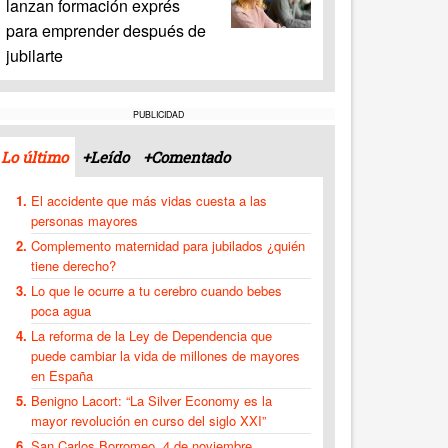
lanzan formación exprés
para emprender después de
jubilarte
PUBLICIDAD
Lo último
+Leído
+Comentado
El accidente que más vidas cuesta a las
personas mayores
Complemento maternidad para jubilados ¿quién
tiene derecho?
Lo que le ocurre a tu cerebro cuando bebes
poca agua
La reforma de la Ley de Dependencia que
puede cambiar la vida de millones de mayores
en España
Benigno Lacort: “La Silver Economy es la
mayor revolución en curso del siglo XXI”
San Carlos Borromeo, 4 de noviembre