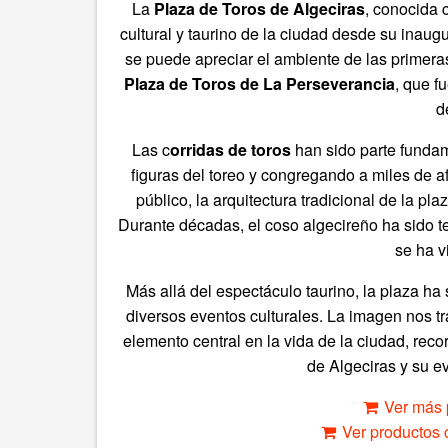
La
Plaza de Toros de Algeciras
, conocida
cultural y taurino de la ciudad desde su inau
se puede apreciar el ambiente de las primer
Plaza de Toros de La Perseverancia
, que f
d
Las c
orridas de toros
han sido parte fundam
figuras del toreo y congregando a miles de a
público, la arquitectura tradicional de la p
Durante décadas, el coso algecireño ha sido te
se ha v
Más allá del espectáculo taurino, la plaza h
diversos eventos culturales. La imagen nos t
elemento central en la vida de la ciudad, rec
de Algeciras y su ev
Ver más 
Ver productos c