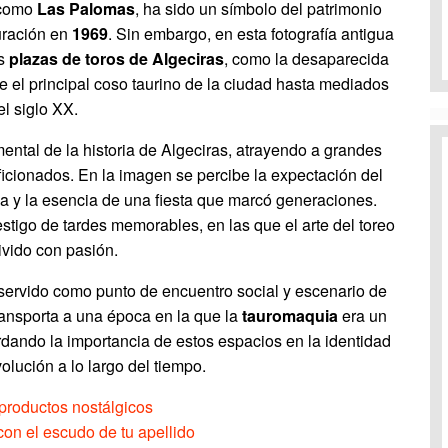
 como
Las Palomas
, ha sido un símbolo del patrimonio
guración en
1969
. Sin embargo, en esta fotografía antigua
as
plazas de toros de Algeciras
, como la desaparecida
ue el principal coso taurino de la ciudad hasta mediados
el siglo XX.
ental de la historia de Algeciras, atrayendo a grandes
ficionados. En la imagen se percibe la expectación del
laza y la esencia de una fiesta que marcó generaciones.
stigo de tardes memorables, en las que el arte del toreo
ivido con pasión.
a servido como punto de encuentro social y escenario de
ransporta a una época en la que la
tauromaquia
era un
ordando la importancia de estos espacios en la identidad
olución a lo largo del tiempo.
productos nostálgicos
on el escudo de tu apellido