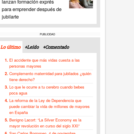
lanzan formación exprés
para emprender después de
jubilarte
PUBLICIDAD
Lo último
+Leído
+Comentado
El accidente que más vidas cuesta a las
personas mayores
Complemento maternidad para jubilados ¿quién
tiene derecho?
Lo que le ocurre a tu cerebro cuando bebes
poca agua
La reforma de la Ley de Dependencia que
puede cambiar la vida de millones de mayores
en España
Benigno Lacort: “La Silver Economy es la
mayor revolución en curso del siglo XXI”
San Carlos Borromeo, 4 de noviembre