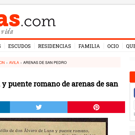
 vida
S
ESCUDOS
RESIDENCIAS
FAMILIA
OCIO
QU
EON
›
AVILA
›
ARENAS DE SAN PEDRO
a y puente romano de arenas de san