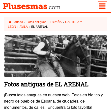
Portada
›
Fotos antiguas
›
ESPAÑA
›
CASTILLA Y
LEON
›
AVILA
›
EL ARENAL
Fotos antiguas de EL ARENAL
¡Busca fotos antiguas en nuestra web! Fotos en blanco y
negro de pueblos de España, de ciudades, de
monumentos, de calles. ¡Encuentra tu foto favorita!