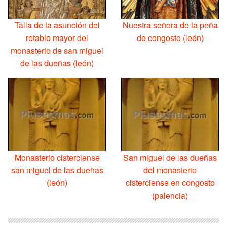
Talla de la asunción del
Nuestra señora de la peña
retablo mayor del
de congosto (león)
monasterio de san miguel
de las dueñas (león)
Monasterio cisterciense
San miguel de las dueñas
san miguel de las dueñas
del monasterio
(león)
cisterciense en congosto
(palencia)