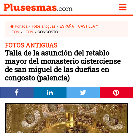
Portada
›
Fotos antiguas
›
ESPAÑA
›
CASTILLA Y
LEON
›
LEON
›
CONGOSTO
FOTOS ANTIGUAS
Talla de la asunción del retablo
mayor del monasterio cisterciense
de san miguel de las dueñas en
congosto (palencia)