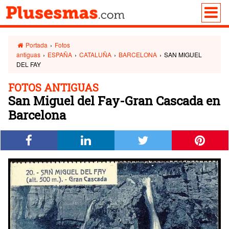
Portada
›
Fotos
antiguas
›
ESPAÑA
›
CATALUÑA
›
BARCELONA
›
SAN MIGUEL
DEL FAY
FOTOS ANTIGUAS
San Miguel del Fay-Gran Cascada en
Barcelona