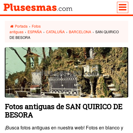
Portada
›
Fotos
antiguas
›
ESPAÑA
›
CATALUÑA
›
BARCELONA
›
SAN QUIRICO
DE BESORA
Fotos antiguas de SAN QUIRICO DE
BESORA
¡Busca fotos antiguas en nuestra web! Fotos en blanco y