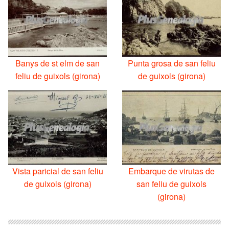
Banys de st elm de san
Punta grosa de san feliu
feliu de guixols (girona)
de guixols (girona)
Vista paricial de san feliu
Embarque de virutas de
de guixols (girona)
san feliu de guixols
(girona)