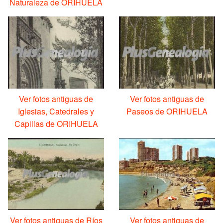
Naturaleza de ORIHUELA
Ver fotos antiguas de
Ver fotos antiguas de
Iglesias, Catedrales y
Paseos de ORIHUELA
Capillas de ORIHUELA
Ver fotos antiguas de Ríos
Ver fotos antiguas de