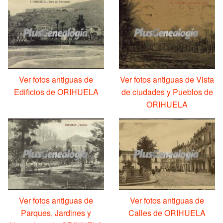
Ver fotos antiguas de
Ver fotos antiguas de Vista
Edificios de ORIHUELA
de ciudades y Pueblos de
ORIHUELA
Ver fotos antiguas de
Ver fotos antiguas de
Parques, Jardines y
Calles de ORIHUELA