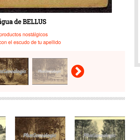
tigua de BELLUS
productos nostálgicos
on el escudo de tu apellido