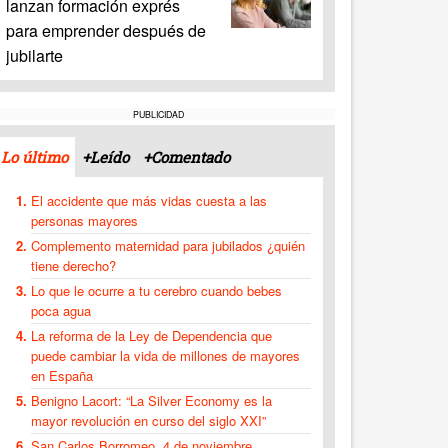
lanzan formación exprés
para emprender después de
jubilarte
PUBLICIDAD
Lo último
+Leído
+Comentado
El accidente que más vidas cuesta a las
personas mayores
Complemento maternidad para jubilados ¿quién
tiene derecho?
Lo que le ocurre a tu cerebro cuando bebes
poca agua
La reforma de la Ley de Dependencia que
puede cambiar la vida de millones de mayores
en España
Benigno Lacort: “La Silver Economy es la
mayor revolución en curso del siglo XXI”
San Carlos Borromeo, 4 de noviembre