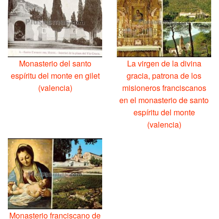
Monasterio del santo
La virgen de la divina
espíritu del monte en gilet
gracia, patrona de los
(valencia)
misioneros franciscanos
en el monasterio de santo
espíritu del monte
(valencia)
Monasterio franciscano de