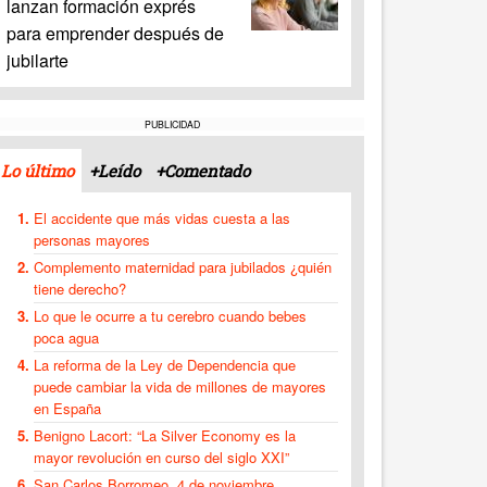
lanzan formación exprés
para emprender después de
jubilarte
PUBLICIDAD
Lo último
+Leído
+Comentado
El accidente que más vidas cuesta a las
personas mayores
Complemento maternidad para jubilados ¿quién
tiene derecho?
Lo que le ocurre a tu cerebro cuando bebes
poca agua
La reforma de la Ley de Dependencia que
puede cambiar la vida de millones de mayores
en España
Benigno Lacort: “La Silver Economy es la
mayor revolución en curso del siglo XXI”
San Carlos Borromeo, 4 de noviembre