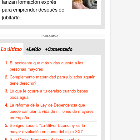
lanzan formación exprés
para emprender después de
jubilarte
PUBLICIDAD
Lo último
+Leído
+Comentado
El accidente que más vidas cuesta a las
personas mayores
Complemento maternidad para jubilados ¿quién
tiene derecho?
Lo que le ocurre a tu cerebro cuando bebes
poca agua
La reforma de la Ley de Dependencia que
puede cambiar la vida de millones de mayores
en España
Benigno Lacort: “La Silver Economy es la
mayor revolución en curso del siglo XXI”
San Carlos Borromeo, 4 de noviembre