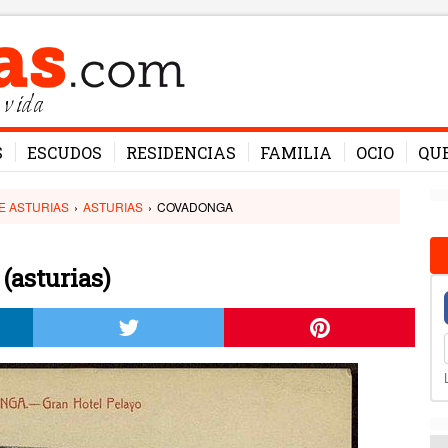
 vida
S
ESCUDOS
RESIDENCIAS
FAMILIA
OCIO
QU
E ASTURIAS
›
ASTURIAS
›
COVADONGA
(asturias)