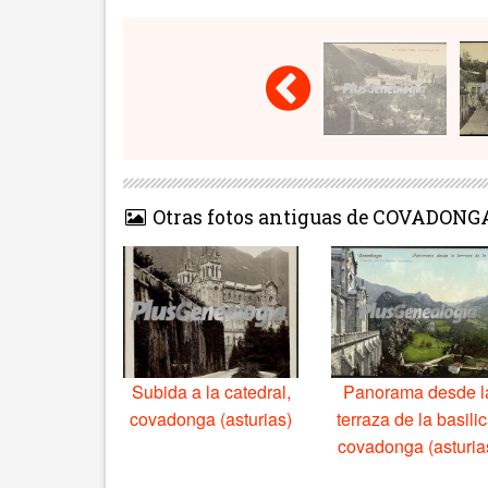
Otras fotos antiguas de COVADONG
Subida a la catedral,
Panorama desde l
covadonga (asturias)
terraza de la basilic
covadonga (asturia