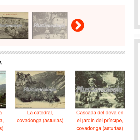
A
a
La catedral,
Cascada del deva en
a,
covadonga (asturias)
el jardín del príncipe,
s)
covadonga (asturias)