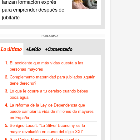
lanzan formación exprés
para emprender después de
jubilarte
PUBLICIDAD
Lo último
+Leído
+Comentado
El accidente que más vidas cuesta a las
personas mayores
Complemento maternidad para jubilados ¿quién
tiene derecho?
Lo que le ocurre a tu cerebro cuando bebes
poca agua
La reforma de la Ley de Dependencia que
puede cambiar la vida de millones de mayores
en España
Benigno Lacort: “La Silver Economy es la
mayor revolución en curso del siglo XXI”
San Carlos Borromeo, 4 de noviembre