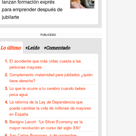
lanzan formación exprés
para emprender después de
jubilarte
PUBLICIDAD
Lo último
+Leído
+Comentado
El accidente que más vidas cuesta a las
personas mayores
Complemento maternidad para jubilados ¿quién
tiene derecho?
Lo que le ocurre a tu cerebro cuando bebes
poca agua
La reforma de la Ley de Dependencia que
puede cambiar la vida de millones de mayores
en España
Benigno Lacort: “La Silver Economy es la
mayor revolución en curso del siglo XXI”
San Carlos Borromeo, 4 de noviembre