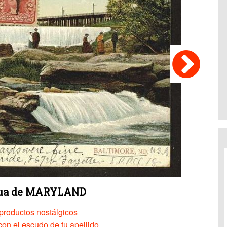
gua de MARYLAND
productos nostálgicos
on el escudo de tu apellido