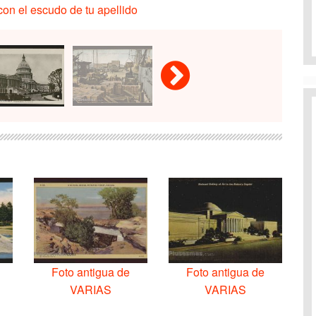
on el escudo de tu apellido
Foto antigua de
Foto antigua de
VARIAS
VARIAS