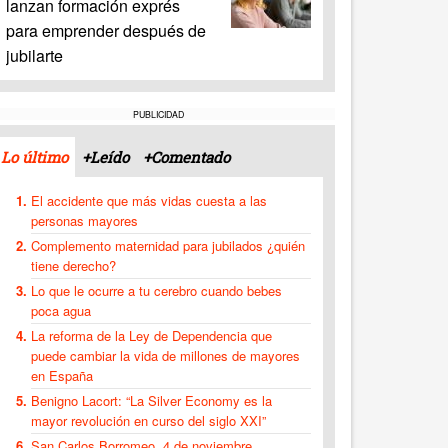
lanzan formación exprés
para emprender después de
jubilarte
PUBLICIDAD
Lo último
+Leído
+Comentado
El accidente que más vidas cuesta a las
personas mayores
Complemento maternidad para jubilados ¿quién
tiene derecho?
Lo que le ocurre a tu cerebro cuando bebes
poca agua
La reforma de la Ley de Dependencia que
puede cambiar la vida de millones de mayores
en España
Benigno Lacort: “La Silver Economy es la
mayor revolución en curso del siglo XXI”
San Carlos Borromeo, 4 de noviembre