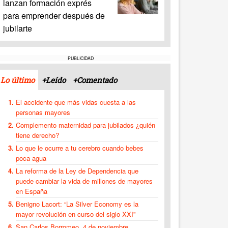
lanzan formación exprés
para emprender después de
jubilarte
PUBLICIDAD
Lo último
+Leído
+Comentado
El accidente que más vidas cuesta a las
personas mayores
Complemento maternidad para jubilados ¿quién
tiene derecho?
Lo que le ocurre a tu cerebro cuando bebes
poca agua
La reforma de la Ley de Dependencia que
puede cambiar la vida de millones de mayores
en España
Benigno Lacort: “La Silver Economy es la
mayor revolución en curso del siglo XXI”
San Carlos Borromeo, 4 de noviembre