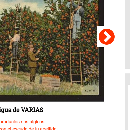
tigua de VARIAS
productos nostálgicos
on el escudo de tu apellido