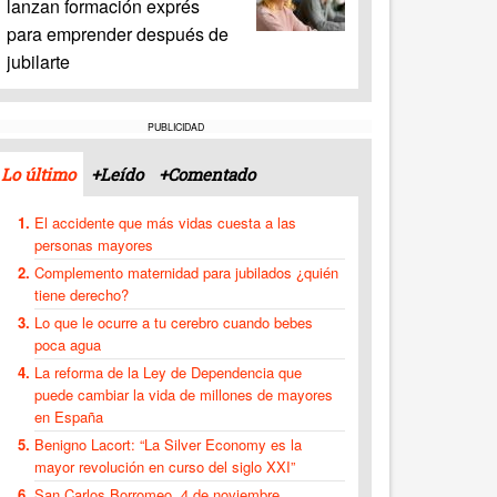
lanzan formación exprés
para emprender después de
jubilarte
PUBLICIDAD
Lo último
+Leído
+Comentado
El accidente que más vidas cuesta a las
personas mayores
Complemento maternidad para jubilados ¿quién
tiene derecho?
Lo que le ocurre a tu cerebro cuando bebes
poca agua
La reforma de la Ley de Dependencia que
puede cambiar la vida de millones de mayores
en España
Benigno Lacort: “La Silver Economy es la
mayor revolución en curso del siglo XXI”
San Carlos Borromeo, 4 de noviembre