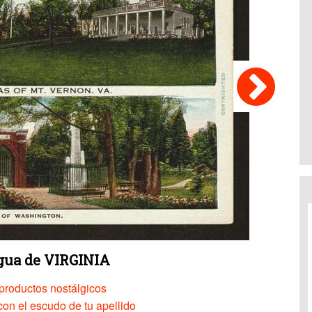
igua de VIRGINIA
productos nostálgicos
on el escudo de tu apellido