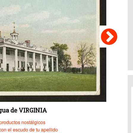
igua de VIRGINIA
productos nostálgicos
on el escudo de tu apellido