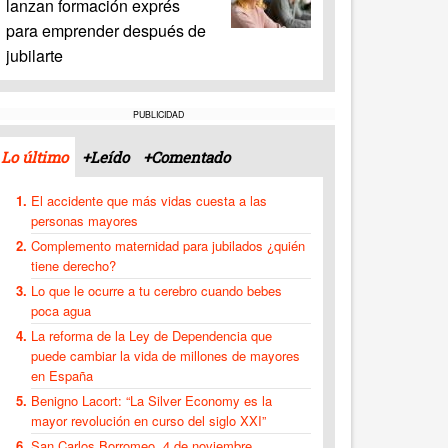
lanzan formación exprés
para emprender después de
jubilarte
PUBLICIDAD
Lo último
+Leído
+Comentado
El accidente que más vidas cuesta a las
personas mayores
Complemento maternidad para jubilados ¿quién
tiene derecho?
Lo que le ocurre a tu cerebro cuando bebes
poca agua
La reforma de la Ley de Dependencia que
puede cambiar la vida de millones de mayores
en España
Benigno Lacort: “La Silver Economy es la
mayor revolución en curso del siglo XXI”
San Carlos Borromeo, 4 de noviembre