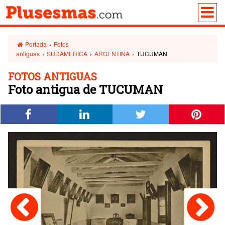
Portada
›
Fotos
antiguas
›
SUDAMERICA
›
ARGENTINA
›
TUCUMAN
FOTOS ANTIGUAS
Foto antigua de TUCUMAN