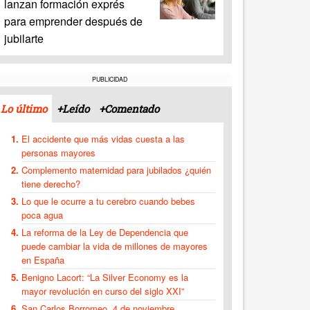
lanzan formación exprés
para emprender después de
jubilarte
PUBLICIDAD
Lo último
+Leído
+Comentado
El accidente que más vidas cuesta a las
personas mayores
Complemento maternidad para jubilados ¿quién
tiene derecho?
Lo que le ocurre a tu cerebro cuando bebes
poca agua
La reforma de la Ley de Dependencia que
puede cambiar la vida de millones de mayores
en España
Benigno Lacort: “La Silver Economy es la
mayor revolución en curso del siglo XXI”
San Carlos Borromeo, 4 de noviembre