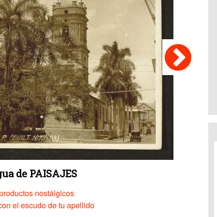
igua de PAISAJES
productos nostálgicos
on el escudo de tu apellido