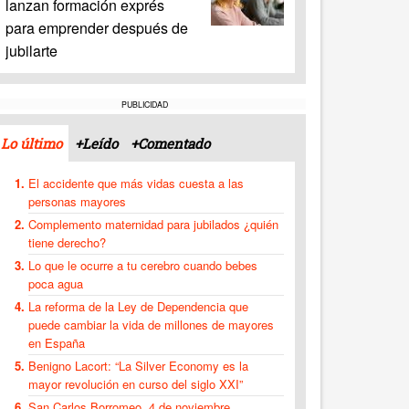
lanzan formación exprés
para emprender después de
jubilarte
PUBLICIDAD
Lo último
+Leído
+Comentado
El accidente que más vidas cuesta a las
personas mayores
Complemento maternidad para jubilados ¿quién
tiene derecho?
Lo que le ocurre a tu cerebro cuando bebes
poca agua
La reforma de la Ley de Dependencia que
puede cambiar la vida de millones de mayores
en España
Benigno Lacort: “La Silver Economy es la
mayor revolución en curso del siglo XXI”
San Carlos Borromeo, 4 de noviembre