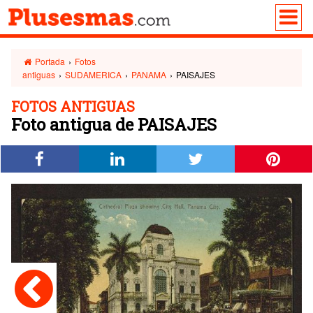
Portada
›
Fotos
antiguas
›
SUDAMERICA
›
PANAMA
›
PAISAJES
FOTOS ANTIGUAS
Foto antigua de PAISAJES