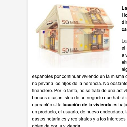
La
Ho
di
ca
La
el
a 
al
al
españoles por continuar viviendo en la misma 
no privar a los hijos de la herencia. No obsta
financiero. Por lo tanto, no se trata de una act
bancos o cajas, sino de un negocio que habrá de
operación si la t
asación de la vivienda
es baja
un producto, el usuario, de nuevo endeudado, ten
gastos notariales y registrales y a los intereses
obtenida por la vivienda.