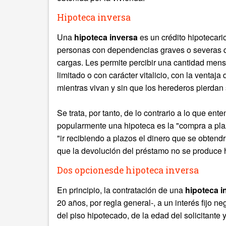
Hipoteca inversa
Una
hipoteca inversa
es un crédito hipotecari
personas con dependencias graves o severas q
cargas. Les permite percibir una cantidad men
limitado o con carácter vitalicio, con la ventaj
mientras vivan y sin que los herederos pierdan
Se trata, por tanto, de lo contrario a lo que e
popularmente una hipoteca es la "compra a plaz
"ir recibiendo a plazos el dinero que se obtendr
que la devolución del préstamo no se produce h
Dos opcionesde hipoteca inversa
En principio, la contratación de una
hipoteca i
20 años, por regla general-, a un interés fijo n
del piso hipotecado, de la edad del solicitante y