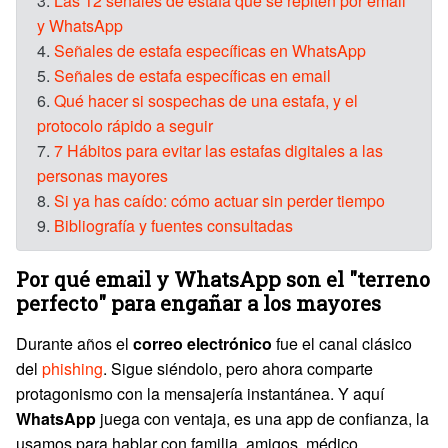
3.
Las 12 señales de estafa que se repiten por email
y WhatsApp
4.
Señales de estafa específicas en WhatsApp
5.
Señales de estafa específicas en email
6.
Qué hacer si sospechas de una estafa, y el
protocolo rápido a seguir
7.
7 Hábitos para evitar las estafas digitales a las
personas mayores
8.
Si ya has caído: cómo actuar sin perder tiempo
9.
Bibliografía y fuentes consultadas
Por qué email y WhatsApp son el "terreno
perfecto" para engañar a los mayores
Durante años el
correo electrónico
fue el canal clásico
del
phishing
. Sigue siéndolo, pero ahora comparte
protagonismo con la mensajería instantánea. Y aquí
WhatsApp
juega con ventaja, es una app de confianza, la
usamos para hablar con familia, amigos, médico,