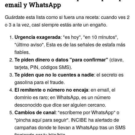
email y WhatsApp
Guárdate esta lista como si fuera una receta: cuando ves 2
o 3 a la vez, casi siempre estás ante un engaño.
Urgencia exagerada
: "es hoy", "en 10 minutos",
"último aviso". Esta es de las señales de estafa más
fiables.
Te piden dinero o datos "para confirmar"
(clave,
tarjeta, PIN, códigos SMS).
Te piden que no lo cuentes a nadie
: el secreto es
gasolina para el fraude.
El remitente o número no encaja
: en email, el
dominio es raro; en WhatsApp, es un número
desconocido que dice ser alguien cercano.
Cambios de canal
: "escríbeme por WhatsApp" o
"pincha aquí para seguir". INCIBE ha alertado de
campañas donde te llevan a WhatsApp tras un SMS
fingiendo ser tu hijo/hija.