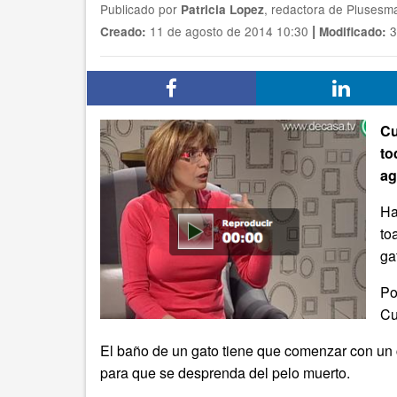
Publicado por
, redactora de Pluses
Patricia Lopez
|
11 de agosto de 2014 10:30
3
Creado:
Modificado:
Cu
to
ag
Ha
to
ga
Po
Cu
El baño de un gato tiene que comenzar con un c
para que se desprenda del pelo muerto.