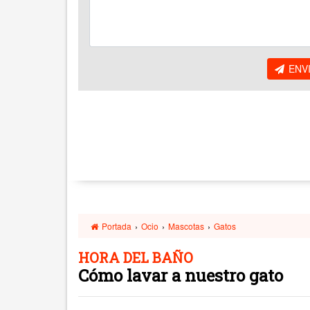
ENV
Portada
›
Ocio
›
Mascotas
›
Gatos
HORA DEL BAÑO
Cómo lavar a nuestro gato