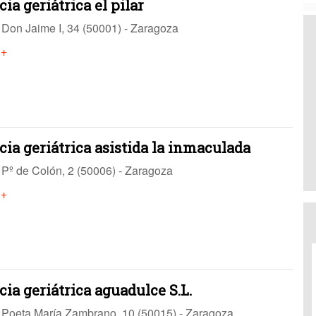
ia geriátrica el pilar
Don Jaime I, 34 (50001) - Zaragoza
 +
ia geriátrica asistida la inmaculada
Pº de Colón, 2 (50006) - Zaragoza
 +
ia geriátrica aguadulce S.L.
Poeta María Zambrano, 10 (50015) - Zaragoza