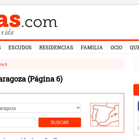
 vida
S
ESCUDOS
RESIDENCIAS
FAMILIA
OCIO
QU
na 6
Zaragoza
(Página 6)
BUSCAR