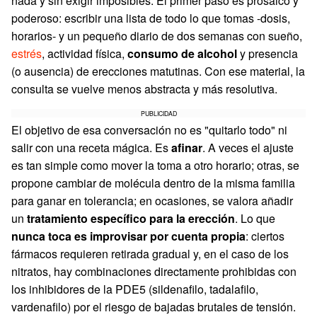
nada y sin exigir imposibles. El primer paso es prosaico y
poderoso: escribir una lista de todo lo que tomas -dosis,
horarios- y un pequeño diario de dos semanas con sueño,
estrés
, actividad física,
consumo de alcohol
y presencia
(o ausencia) de erecciones matutinas. Con ese material, la
consulta se vuelve menos abstracta y más resolutiva.
PUBLICIDAD
El objetivo de esa conversación no es "quitarlo todo" ni
salir con una receta mágica. Es
afinar
. A veces el ajuste
es tan simple como mover la toma a otro horario; otras, se
propone cambiar de molécula dentro de la misma familia
para ganar en tolerancia; en ocasiones, se valora añadir
un
tratamiento específico para la erección
. Lo que
nunca toca es improvisar por cuenta propia
: ciertos
fármacos requieren retirada gradual y, en el caso de los
nitratos, hay combinaciones directamente prohibidas con
los inhibidores de la PDE5 (sildenafilo, tadalafilo,
vardenafilo) por el riesgo de bajadas brutales de tensión.