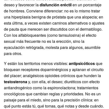
deseo y favorecer la
disfunción eréctil
en un porcentaje
de hombres. Conviene diferenciar: no es lo mismo tratar
una hiperplasia benigna de próstata que una alopecia; en
esta última, a veces existen caminos alternativos o ajustes
de pauta que merecen ser discutidos con el dermatólogo.
Con los alfabloqueantes (como tamsulosina) el efecto
sexual más frecuente no es la erección, sino la
eyaculación retrógrada, molesta para algunos, asumible
para otros.
Y están los territorios menos visibles:
antipsicóticos
que
bloquean receptores dopaminérgicos y aplanan el circuito
del placer; analgésicos opioides crónicos que hunden la
testosterona
y, con ella, el deseo; diuréticos con efecto
antiandrogénico como la espironolactona; tratamientos
oncológicos que cambian reglas y prioridades. No es un
paisaje para el miedo, sino para la precisión clínica: en
qué punto estás tú, qué tomas, qué notas y desde cuándo.