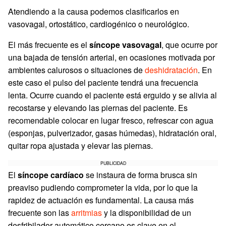
Atendiendo a la causa podemos clasificarlos en
vasovagal, ortostático, cardiogénico o neurológico.
El más frecuente es el
síncope vasovagal
, que ocurre por
una bajada de tensión arterial, en ocasiones motivada por
ambientes calurosos o situaciones de
deshidratación
. En
este caso el pulso del paciente tendrá una frecuencia
lenta. Ocurre cuando el paciente está erguido y se alivia al
recostarse y elevando las piernas del paciente. Es
recomendable colocar en lugar fresco, refrescar con agua
(esponjas, pulverizador, gasas húmedas), hidratación oral,
quitar ropa ajustada y elevar las piernas.
PUBLICIDAD
El
síncope cardíaco
se instaura de forma brusca sin
preaviso pudiendo comprometer la vida, por lo que la
rapidez de actuación es fundamental. La causa más
frecuente son las
arritmias
y la disponibilidad de un
desfribilador automático cercano es clave en el