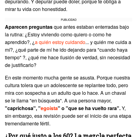
depurando. Y depurar puede doler, porque te obliga a
mirar tu vida con honestidad.
PUBLICIDAD
Aparecen preguntas
que antes estaban enterradas bajo
la rutina: ¿Estoy viviendo como quiero o como he
aprendido?, ¿
a quién estoy cuidando
... y quién me cuida a
mí?, ¿qué parte de mí he ido dejando para "cuando haya
tiempo" ?, ¿qué me hace ilusión de verdad, sin necesidad
de justificarlo?
En este momento mucha gente se asusta. Porque nuestra
cultura tolera que un adolescente se replantee todo, pero
mira con sospecha a un adulto que lo hace. A un chaval
se le llama "en búsqueda". A una persona mayor,
"caprichosa", "
egoísta
" o "que se ha vuelto rara".
Y,
sin embargo, esa revisión puede ser el inicio de una etapa
tremendamente fértil.
¿Por qué justo a los 60? La mezcla perfecta