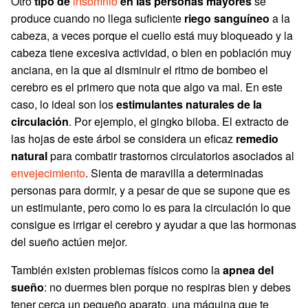
Otro
tipo de
insomnio
en las personas mayores
se
produce cuando no llega suficiente
riego sanguíneo
a la
cabeza, a veces porque el cuello está muy bloqueado y la
cabeza tiene excesiva actividad, o bien en población muy
anciana, en la que al disminuir el ritmo de bombeo el
cerebro es el primero que nota que algo va mal. En este
caso, lo ideal son los
estimulantes naturales de la
circulación
. Por ejemplo, el gingko biloba. El extracto de
las hojas de este árbol se considera un eficaz
remedio
natural
para combatir trastornos circulatorios asociados al
envejecimiento
. Sienta de maravilla a determinadas
personas para dormir, y a pesar de que se supone que es
un estimulante, pero como lo es para la circulación lo que
consigue es irrigar el cerebro y ayudar a que las hormonas
del sueño actúen mejor.
También existen problemas físicos como la
apnea del
sueño
: no duermes bien porque no respiras bien y debes
tener cerca un pequeño aparato, una máquina que te