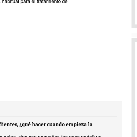
 habitual para el tratamiento de
ientes, ¿qué hacer cuando empieza la
 de golpe, sino con pequeños “no pasa nada”: un