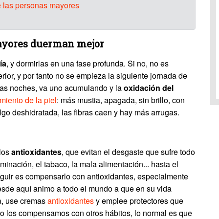
e las personas mayores
mayores duerman mejor
ía
, y dormirlas en una fase profunda. Si no, no es
rior, y por tanto no se empieza la siguiente jornada de
rias noches, va uno acumulando y la
oxidación del
miento de la piel
: más mustia, apagada, sin brillo, con
lgo deshidratada, las fibras caen y hay más arrugas.
 los
antioxidantes
, que evitan el desgaste que sufre todo
inación, el tabaco, la mala alimentación... hasta el
guir es compensarlo con antioxidantes, especialmente
esde aquí animo a todo el mundo a que en su vida
da, use cremas
antioxidantes
y emplee protectores que
 no los compensamos con otros hábitos, lo normal es que