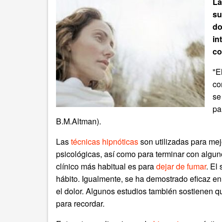
La
su
do
in
co
"E
co
se
pa
B.M.Altman).
Las
técnicas hipnóticas
son utilizadas para mej
psicológicas, así como para terminar con algun
clínico más habitual es para
dejar de fumar
. El
hábito. Igualmente, se ha demostrado eficaz en e
el dolor. Algunos estudios también sostienen q
para recordar.