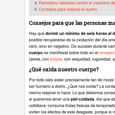
4.
Remedios naturales contra el insomnio d
5.
Consejos para mejorar el sueño
Consejos para que las personas 
Hay que
dormir un mínimo de seis horas al d
posible recuperarse de la oxidación del día ante
cero, sino en negativo. De suceder durante va
cuerpo
se manifiesta sobre todo en el
envejeci
ojeras, con
bolsas
, con sequedad, rugosidad, a
¿Qué oxida nuestro cuerpo?
Por todo esto están precisamente tan de moda
ser humano a diario. ¿Qué nos oxida? La contam
mismo respirar lo hace. Lo que debemos conse
si queremos tener una
piel cuidada
. Así que d
cotidiana: consuma frutas frescas de tempora
eviten los efectos de este desgaste, porque si