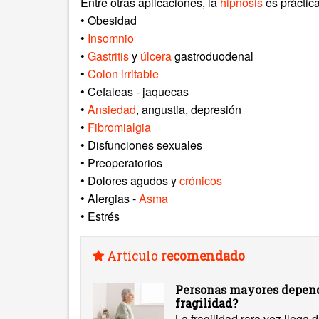
Entre otras aplicaciones, la
hipnosis
es práctica
• Obesidad
•
Insomnio
•
Gastritis
y
úlcera
gastroduodenal
•
Colon irritable
• Cefaleas - jaquecas
•
Ansiedad
, angustia, depresión
•
Fibromialgia
• Disfunciones sexuales
• Preoperatorios
• Dolores agudos y
crónicos
• Alergias -
Asma
• Estrés
Artículo
recomendado
Personas mayores depend
fragilidad?
La fragilidad rara vez llega