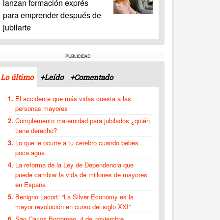
lanzan formación exprés
para emprender después de
jubilarte
PUBLICIDAD
Lo último
+Leído
+Comentado
El accidente que más vidas cuesta a las
personas mayores
Complemento maternidad para jubilados ¿quién
tiene derecho?
Lo que le ocurre a tu cerebro cuando bebes
poca agua
La reforma de la Ley de Dependencia que
puede cambiar la vida de millones de mayores
en España
Benigno Lacort: “La Silver Economy es la
mayor revolución en curso del siglo XXI”
San Carlos Borromeo, 4 de noviembre