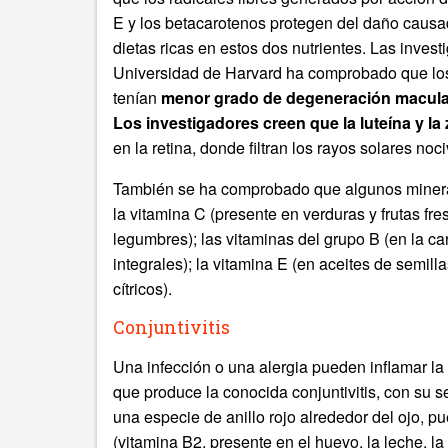
E y los betacarotenos protegen del daño causad
dietas ricas en estos dos nutrientes. Las inves
Universidad de Harvard ha comprobado que lo
tenían
menor grado de degeneración macular 
Los investigadores creen que la luteína y la
en la retina, donde filtran los rayos solares n
También se ha comprobado que algunos mineral
la vitamina C (presente en verduras y frutas fres
legumbres); las vitaminas del grupo B (en la ca
integrales); la vitamina E (en aceites de semill
cítricos).
Conjuntivitis
Una infección o una alergia pueden inflamar la 
que produce la conocida conjuntivitis, con su s
una especie de anillo rojo alrededor del ojo, p
(vitamina B2, presente en el huevo, la leche, la