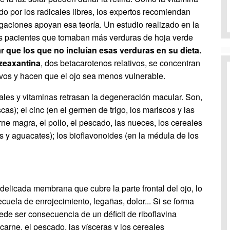
o por los radicales libres, los expertos recomiendan
tigaciones apoyan esa teoría. Un estudio realizado en la
s pacientes que tomaban más verduras de hoja verde
que los que no incluían esas verduras en su dieta.
 zeaxantina
, dos betacarotenos relativos, se concentran
ocivos y hacen que el ojo sea menos vulnerable.
es y vitaminas retrasan la degeneración macular. Son,
cas); el cinc (en el germen de trigo, los mariscos y las
rne magra, el pollo, el pescado, las nueces, los cereales
as y aguacates); los bioflavonoides (en la médula de los
delicada membrana que cubre la parte frontal del ojo, lo
ecuela de enrojecimiento, legañas, dolor... Si se forma
uede ser consecuencia de un déficit de riboflavina
 carne, el pescado, las vísceras y los cereales