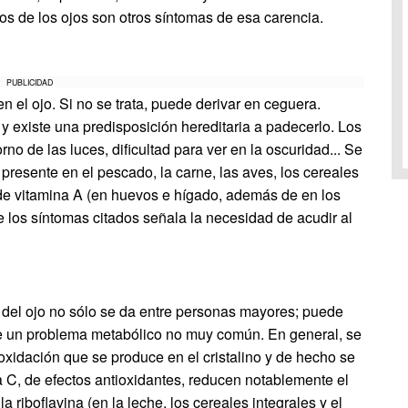
mos de los ojos son otros síntomas de esa carencia.
PUBLICIDAD
 el ojo. Si no se trata, puede derivar en ceguera.
, y existe una predisposición hereditaria a padecerlo. Los
no de las luces, dificultad para ver en la oscuridad... Se
 presente en el pescado, la carne, las aves, los cereales
 y de vitamina A (en huevos e hígado, además de en los
e los síntomas citados señala la necesidad de acudir al
o del ojo no sólo se da entre personas mayores; puede
e un problema metabólico no muy común. En general, se
oxidación que se produce en el cristalino y de hecho se
 C, de efectos antioxidantes, reducen notablemente el
a riboflavina (en la leche, los cereales integrales y el