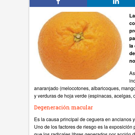
La
co
pr
pa
la
de
no
As
in
anaranjado (melocotones, albaricoques, mango
y verduras de hoja verde (espinacas, acelgas, co
Degeneración macular
Es la causa principal de ceguera en ancianos y 
Uno de los factores de riesgo es la exposición p
que los radicales libres generados por acción d