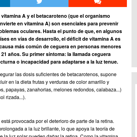
 vitamina A y el betacaroteno (que el organismo
nvierte en vitamina A) son esenciales para prevenir
oblemas oculares. Hasta el punto de que, en algunos
íses en vías de desarrollo, el déficit de vitamina A es
 causa más común de ceguera en personas menores
 21 años. Su primer síntoma: la llamada ceguera
cturna o incapacidad para adaptarse a la luz tenue.
egurar las dosis suficientes de betacarotenos, supone
cluir en la dieta frutas y verduras de color amarillo y
s, papayas, zanahorias, melones redondos, calabaza...)
l rizada...).
está provocada por el deterioro de parte de la retina.
rolongada a la luz brillante, lo que apoya la teoría de
e la luz solar pueden dañar la retina. Como la vitamina